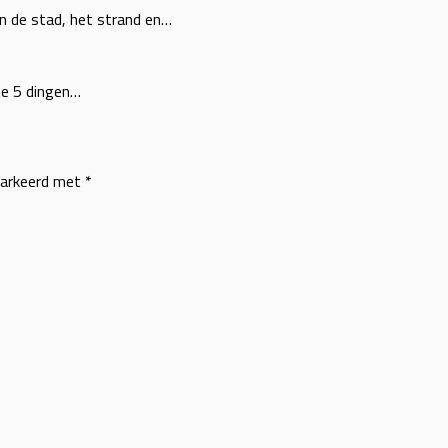
en de stad, het strand en…
te 5 dingen…
markeerd met
*