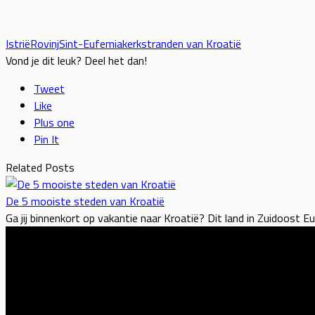
Istrië
Rovinj
Sint-Eufemiakerk
stranden van Kroatië
Vond je dit leuk? Deel het dan!
Tweet
Like
Plus one
Pin It
Related Posts
De 5 mooiste steden van Kroatië
Ga jij binnenkort op vakantie naar Kroatië? Dit land in Zuidoost E