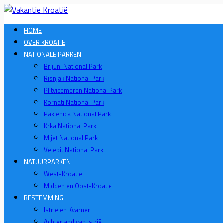
HOME
OVER KROATIE
NATIONALE PARKEN
Brijuni National Park
Risnjak National Park
Plitvicemeren National Park
Kornati National Park
Paklenica National Park
Krka National Park
Mljet National Park
Velebit National Park
NATUURPARKEN
West-Kroatië
Midden en Oost-Kroatië
BESTEMMING
Istrië en Kvarner
Achterland van Istrië