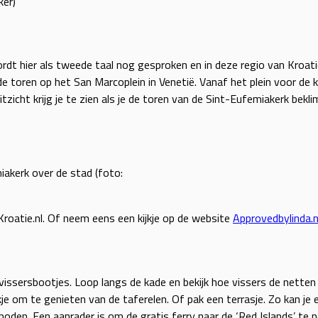
ker)
 wordt hier als tweede taal nog gesproken en in deze regio van Kroat
oren op het San Marcoplein in Venetië. Vanaf het plein voor de ke
icht krijg je te zien als je de toren van de Sint-Eufemiakerk beklim
iakerk over de stad (foto:
Kroatie.nl. Of neem eens een kijkje op de website
Approvedbylinda.n
e vissersbootjes. Loop langs de kade en bekijk hoe vissers de net
 om te genieten van de taferelen. Of pak een terrasje. Zo kan je e
en. Een aanrader is om de gratis ferry naar de ‘Red Islands’ te n