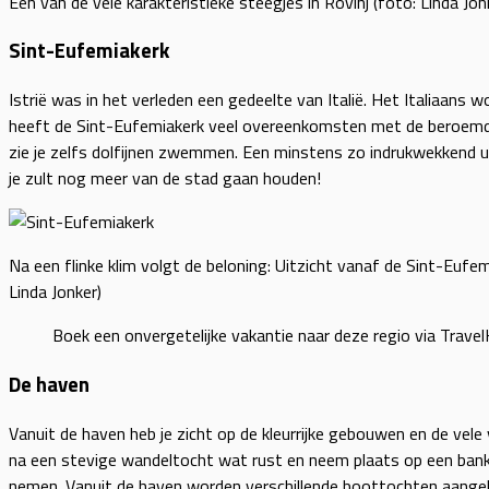
Een van de vele karakteristieke steegjes in Rovinj (foto: Linda Jon
Sint-Eufemiakerk
Istrië was in het verleden een gedeelte van Italië. Het Italiaans
heeft de Sint-Eufemiakerk veel overeenkomsten met de beroemde t
zie je zelfs dolfijnen zwemmen. Een minstens zo indrukwekkend uitz
je zult nog meer van de stad gaan houden!
Na een flinke klim volgt de beloning: Uitzicht vanaf de Sint-Eufem
Linda Jonker)
Boek een onvergetelijke vakantie naar deze regio via Travel
De haven
Vanuit de haven heb je zicht op de kleurrijke gebouwen en de vel
na een stevige wandeltocht wat rust en neem plaats op een bankje
nemen. Vanuit de haven worden verschillende boottochten aangebod