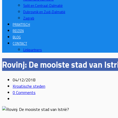
Split en Centraal-Dalmatië
Dubrovnik en Zuid-Dalmatië
Zagreb
PRAKTISCH
REIZEN
BLOG
CONTACT
Linkpartners
Rovinj: De mooiste stad van Istr
04/12/2018
Kroatische steden
0 Comments