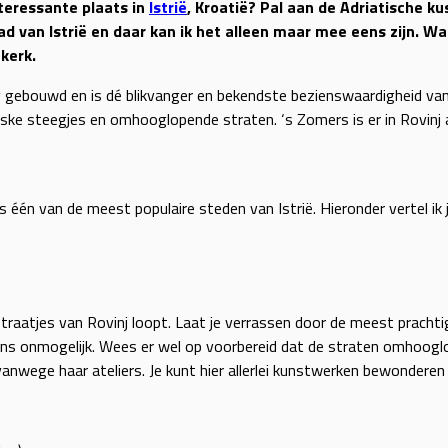
teressante plaats in
Istrië
, Kroatië? Pal aan de Adriatische ku
 van Istrië en daar kan ik het alleen maar mee eens zijn. Wat
kerk.
 gebouwd en is dé blikvanger en bekendste bezienswaardigheid van 
ke steegjes en omhooglopende straten. ‘s Zomers is er in Rovinj a
s één van de meest populaire steden van Istrië. Hieronder vertel ik
 straatjes van Rovinj loopt. Laat je verrassen door de meest prachti
kans onmogelijk. Wees er wel op voorbereid dat de straten omhooglo
vanwege haar ateliers. Je kunt hier allerlei kunstwerken bewondere