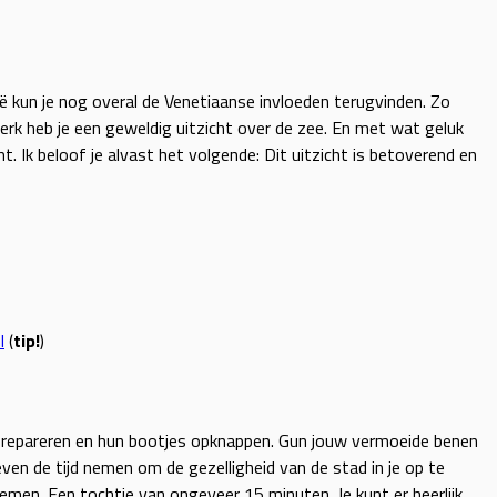
ië kun je nog overal de Venetiaanse invloeden terugvinden. Zo
rk heb je een geweldig uitzicht over de zee. En met wat geluk
t. Ik beloof je alvast het volgende: Dit uitzicht is betoverend en
l
(
tip!
)
ten repareren en hun bootjes opknappen. Gun jouw vermoeide benen
ven de tijd nemen om de gezelligheid van de stad in je op te
emen. Een tochtje van ongeveer 15 minuten. Je kunt er heerlijk