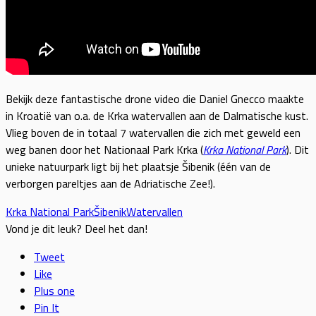
Bekijk deze fantastische drone video die Daniel Gnecco maakte
in Kroatië van o.a. de Krka watervallen aan de Dalmatische kust.
Vlieg boven de in totaal 7 watervallen die zich met geweld een
weg banen door het Nationaal Park Krka (
Krka National Park
). Dit
unieke natuurpark ligt bij het plaatsje Šibenik (één van de
verborgen pareltjes aan de Adriatische Zee!).
Krka National Park
Šibenik
Watervallen
Vond je dit leuk? Deel het dan!
Tweet
Like
Plus one
Pin It