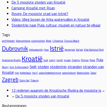
De 5 mooiste steden van Kroatië
Camping Kroatië met Roan
Rovinj: De mooiste stad van Istrië?
Video: Vlieg boven de Krka watervallen in Kroatië
Stedentrip naar Pula: cultuur, muziek en natuur bij elkaar
Tags
amfitheater
Apoxyomenos
autorondreis
Brela
Crikvenica
Drazica Beach
Istrië
Dubrovnik
fietsvakantie
Hvar
Kamenjak
Kačjak
Krka National Park
Kroatië
Pula
Kroatische Rivièra
kust
Lošinj
markt
musea
Opatija
Plitvice
Porec
Split
steden
stedentrip
stranden
stranden van
Rovinj
Sint-Eufemiakerk
Kroatië
tips
tokkelbaan
top 5
vakantiebestemming
vakantieland
Watervallen
Zadar
Zagreb
Zlatni Rat
Šibenik
12 redenen waarom de Kroatische Rivièra de mooiste is
→
←
De 5 mooiste steden van Kroatië
Bestemmingen