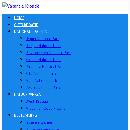
HOME
OVER KROATIE
NATIONALE PARKEN
Brijuni National Park
Risnjak National Park
Plitvicemeren National Park
Kornati National Park
Paklenica National Park
Krka National Park
Mljet National Park
Velebit National Park
NATUURPARKEN
West-Kroatië
Midden en Oost-Kroatië
BESTEMMING
Istrië en Kvarner
Achterland van Istrië