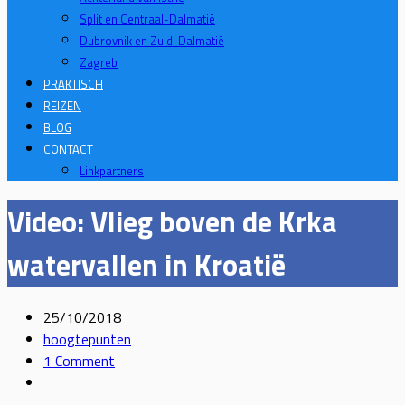
Split en Centraal-Dalmatië
Dubrovnik en Zuid-Dalmatië
Zagreb
PRAKTISCH
REIZEN
BLOG
CONTACT
Linkpartners
Video: Vlieg boven de Krka
watervallen in Kroatië
25/10/2018
hoogtepunten
1 Comment